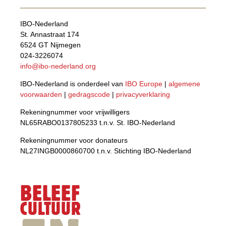
IBO-Nederland
St. Annastraat 174
6524 GT Nijmegen
024-3226074
info@ibo-nederland.org
IBO-Nederland is onderdeel van
IBO Europe
|
algemene
voorwaarden
|
gedragscode
|
privacyverklaring
Rekeningnummer voor vrijwilligers
NL65RABO0137805233 t.n.v. St. IBO-Nederland
Rekeningnummer voor donateurs
NL27INGB0000860700 t.n.v. Stichting IBO-Nederland
BELEEF
CULTUUR