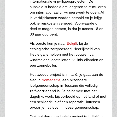
internationale vrijwilligersprojecten. De
subsidie is bedoeld om jongeren te stimuleren
om internationaal vrijwilligerswerk te doen. Al
je verblijfskosten worden betaald en je krijgt
ook je reiskosten vergoed. Voorwaarde om
deel te mogen nemen, is dat je tussen 18 en
30 jaar oud bent.
Als eerste kun je naar
België
: bij de
ecologische zorgboerderij Heerlijkheid van
Heule ga je helpen met het bouwen van
windmolens, ecotoiletten, vuilnis-eilanden en
een zonneboiler.
Het tweede project is in Italië: je gaat aan de
slag in
Nomadelfia
, een bijzondere
leefgemeenschap in Toscane die volledig
zelfvoorzienend is. Je helpt mee met het
dagelijks werk, bijvoorbeeld op het land of met
een schilderklus of een reparatie. Intussen
ervaar je het leven in deze gemeenschap.
Ook het derde en laatste project is in Italië: in