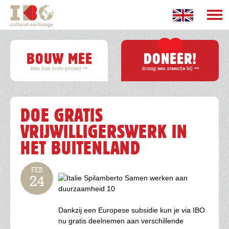
Overslaan
en
naar
Hoofdnavigatie
de
inhoud
BOUW MEE
DONEER!
gaan
kies hier jouw project
draag een steentje bij
DOE GRATIS
VRIJWILLIGERSWERK IN
HET BUITENLAND
FEB
24
Image
Dankzij een Europese subsidie kun je via IBO
nu gratis deelnemen aan verschillende