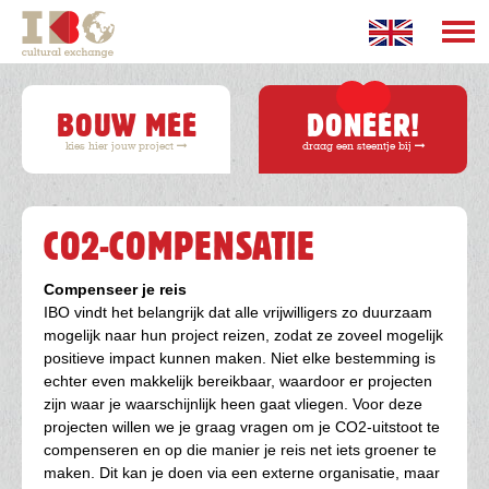
Overslaan
en
naar
Hoofdnavigatie
de
inhoud
BOUW MEE
DONEER!
gaan
kies hier jouw project
draag een steentje bij
CO2-COMPENSATIE
Compenseer je reis
IBO vindt het belangrijk dat alle vrijwilligers zo duurzaam
mogelijk naar hun project reizen, zodat ze zoveel mogelijk
positieve impact kunnen maken. Niet elke bestemming is
echter even makkelijk bereikbaar, waardoor er projecten
zijn waar je waarschijnlijk heen gaat vliegen. Voor deze
projecten willen we je graag vragen om je CO2-uitstoot te
compenseren en op die manier je reis net iets groener te
maken. Dit kan je doen via een externe organisatie, maar