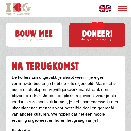
Overslaan
en
naar
Hoofdnavigatie
de
inhoud
BOUW MEE
DONEER!
gaan
kies hier jouw project
draag een steentje bij
NA TERUGKOMST
De koffers zijn uitgepakt, je slaapt weer in je eigen
vertrouwde bed en je hebt de foto’s gedeeld. Maar het is
nog niet afgelopen. Vrijwilligerswerk maakt vaak een
blijvende indruk. Je bent op plekken geweest waar je als
toerist niet zo snel zult komen, je hebt samengewerkt met
uiteenlopende mensen voor hetzelfde doel en geproefd
van andere culturen. We hopen dat het een mooie
ervaring is geweest en horen het graag van je!
Evaluatie