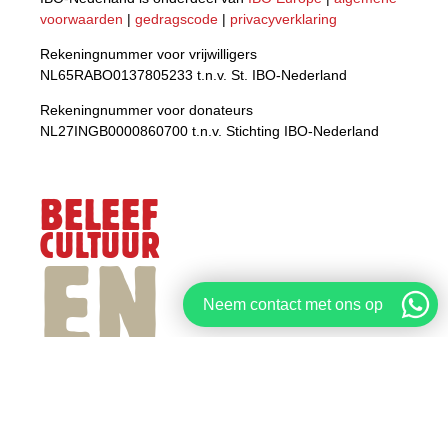
voorwaarden
|
gedragscode
|
privacyverklaring
Rekeningnummer voor vrijwilligers
NL65RABO0137805233 t.n.v. St. IBO-Nederland
Rekeningnummer voor donateurs
NL27INGB0000860700 t.n.v. Stichting IBO-Nederland
BELEEF
CULTUUR
EN
Neem contact met ons op
BOUW
MEE