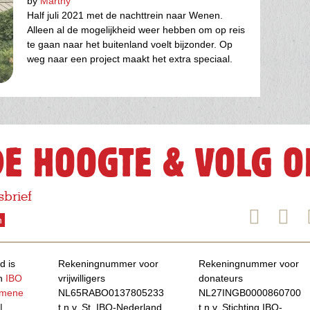
by
Marthy
Half juli 2021 met de nachttrein naar Wenen.
Alleen al de mogelijkheid weer hebben om op reis
te gaan naar het buitenland voelt bijzonder. Op
weg naar een project maakt het extra speciaal.
DE HOOGTE & VOLG O
sbrief
d is
Rekeningnummer voor
Rekeningnummer voor
an
IBO
vrijwilligers
donateurs
emene
NL65RABO0137805233
NL27INGB0000860700
|
t.n.v. St. IBO-Nederland
t.n.v. Stichting IBO-