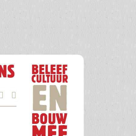
NS
BELEEF
CULTUUR
EN
BOUW
MEE