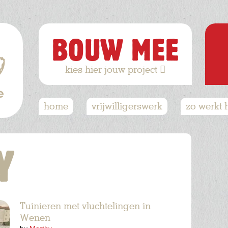
BOUW MEE
kies hier jouw project
Hoofdnavigatie
home
vrijwilligerswerk
zo werkt 
Y
Tuinieren met vluchtelingen in
Wenen