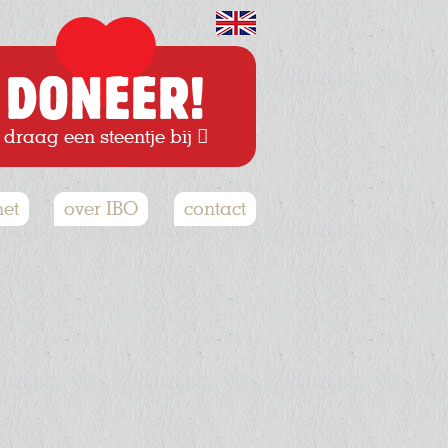
DONEER!
draag een steentje bij
het
over IBO
contact