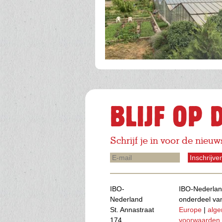
BLIJF OP 
Schrijf je in voor de nieuw
E-
mail
IBO-
IBO-Nederlan
Nederland
onderdeel v
St. Annastraat
Europe
|
alg
174
voorwaarden