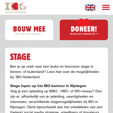
Overslaan
en
naar
Hoofdnavigatie
de
inhoud
BOUW MEE
DONEER!
gaan
kies hier jouw project
draag een steentje bij
STAGE
Ben je op zoek naar een leuke en leerzame stage in
binnen- of buitenland? Lees hier over de mogelijkheden
bij IBO-Nederland.
Stage lopen op het IBO-kantoor in Nijmegen
Volg je een opleiding op MBO-, HBO- of WO-niveau? Dan
zijn er, afhankelijk van je opleiding, vaardigheden en
interesses, verschillende stagemogelijkheden bij IBO in
Nijmegen. Denk bijvoorbeeld aan het ontwikkelen van een
(betere) social media strategie, vrijwilligers of donateurs